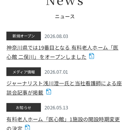
ニュース
2026.08.03
新規オープン
神奈川県では19番目となる 有料老人ホーム「医
心館 二俣川」をオープンしました
2026.07.01
メディア情報
ジャーナリスト浅川澄一氏と当社看護師による座
談会記事が掲載
2026.05.13
お知らせ
有料老人ホーム「医心館」1施設の開設時期変更
の決定