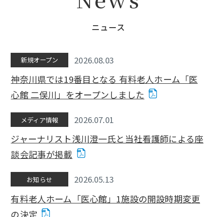
ニュース
2026.08.03
新規オープン
神奈川県では19番目となる 有料老人ホーム「医
心館 二俣川」をオープンしました
2026.07.01
メディア情報
ジャーナリスト浅川澄一氏と当社看護師による座
談会記事が掲載
2026.05.13
お知らせ
有料老人ホーム「医心館」1施設の開設時期変更
の決定