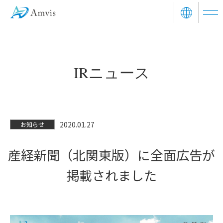
ニュース
企業情報
IRニュース
事業紹介
Amvis Story
2020.01.27
お知らせ
投資家情報
産経新聞（北関東版）に全面広告が
サステナビリティ
掲載されました
本社採用
お問い合わせ