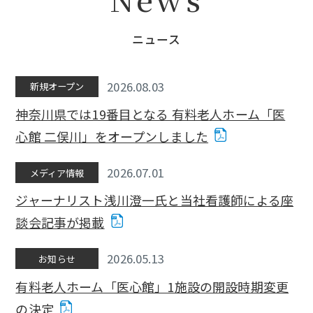
ニュース
2026.08.03
新規オープン
神奈川県では19番目となる 有料老人ホーム「医
心館 二俣川」をオープンしました
2026.07.01
メディア情報
ジャーナリスト浅川澄一氏と当社看護師による座
談会記事が掲載
2026.05.13
お知らせ
有料老人ホーム「医心館」1施設の開設時期変更
の決定