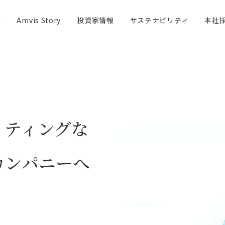
介
Amvis Story
投資家情報
サステナビリティ
本社
ージ
IRカレンダー
企業理念
ホスピス事業
会社概要
IR資料室
地域医療再生事業
数字で見るアンビスホー
会社・株式情報
I
イティングな
カンパニーへ