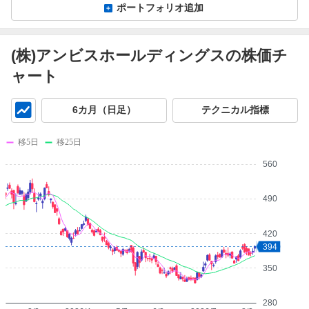
ポートフォリオ追加
(株)アンビスホールディングスの株価チ
ャート
チ
6カ月（日足）
テクニカル指標
ャ
ー
移5日
移25日
ト
560
490
420
394
350
280