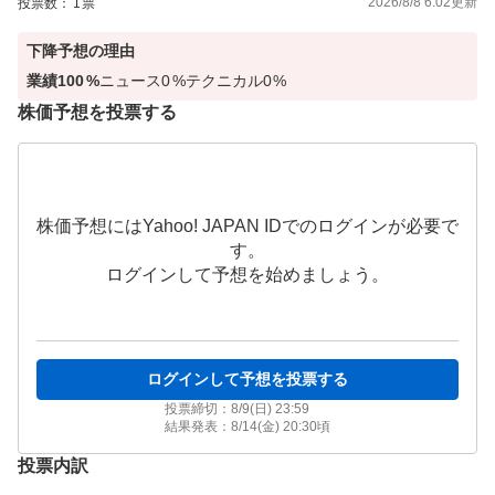
2026/8/8 6:02
更新
投票数：
1
票
下降
予想の理由
業績
100
%
ニュース
0
%
テクニカル
0
%
株価予想を投票する
株価予想にはYahoo! JAPAN IDでのログインが必要で
す。
ログインして予想を始めましょう。
ログインして予想を投票する
投票締切：
8/9(日) 23:59
結果発表：
8/14(金) 20:30
頃
投票内訳