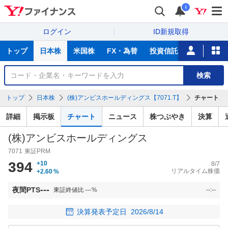
i
ログイン
ID新規取得
主
トップ
日本株
米国株
FX・為替
投資信託
ニュース
な
サ
銘
検索
ー
柄
ビ
を
トップ
日本株
(株)アンビスホールディングス【7071.T】
チャート
ス
検
索
詳細
掲示板
チャート
ニュース
株つぶやき
決算
(株)アンビスホールディングス
7071
東証PRM
394
+10
8/7
リアルタイム株価
+2.60
%
---
夜間PTS
東証終値比
---
%
--:--
決算発表予定日
2026/8/14