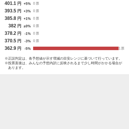
401.1
円
0
票
+
5
%
393.5
円
0
票
+
3
%
385.8
円
0
票
+
1
%
382
円
0
票
±
0
%
378.2
円
0
票
-
1
%
370.5
円
0
票
-
3
%
362.9
円
1
票
-
5
%
正誤判定は、各予想値が示す増減の目安レンジに基づいて行っています。
投票直後は、みんなの予想内訳に反映されるまで少し時間がかかる場合が
あります。